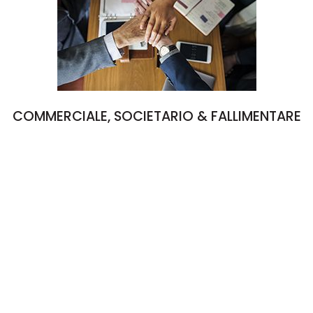
COMMERCIALE, SOCIETARIO & FALLIMENTARE
Il diritto commerciale si sviluppa intorno alla nozione
di imprenditore ed impresa e si occupa in particolare
della disciplina delle imprese organizzate in forma di
società, nonché di altri istituti quali i titoli di credito, i
c.d. contratti commerciali che rilevano soprattutto
nei rapporti tra imprenditori e tra imprenditori e
consumatori, compresa la sorte dell’impresa in caso
di fallimento o di sottoposizione alle altre procedure
concorsuali.